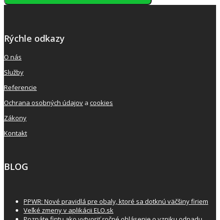
Rýchle odkazy
O nás
Služby
Referencie
Ochrana osobných údajov
a
cookies
Zákony
Kontakt
BLOG
PPWR: Nové pravidlá pre obaly, ktoré sa dotknú väčšiny firiem
Veľké zmeny v aplikácii ELO.sk
Poznáte fintu ako vytvoriť ročné ohlásenie o vzniku odpadu