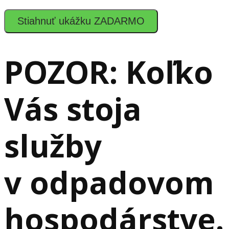
Stiahnuť ukážku ZADARMO
POZOR: Koľko
Vás stoja
služby
v odpadovom
hospodárstve.