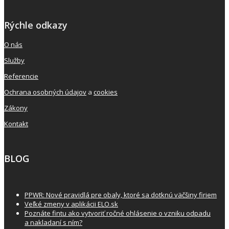
Rýchle odkazy
O nás
Služby
Referencie
Ochrana osobných údajov
a
cookies
Zákony
Kontakt
BLOG
PPWR: Nové pravidlá pre obaly, ktoré sa dotknú väčšiny firiem
Veľké zmeny v aplikácii ELO.sk
Poznáte fintu ako vytvoriť ročné ohlásenie o vzniku odpadu
a nakladaní s ním?