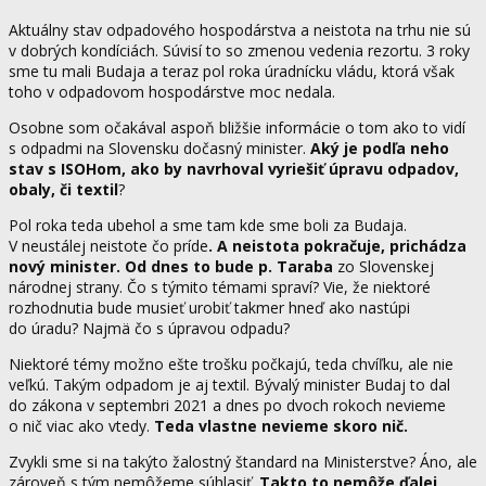
Aktuálny stav odpadového hospodárstva a neistota na trhu nie sú
v dobrých kondíciách. Súvisí to so zmenou vedenia rezortu. 3 roky
sme tu mali Budaja a teraz pol roka úradnícku vládu, ktorá však
toho v odpadovom hospodárstve moc nedala.
Osobne som očakával aspoň bližšie informácie o tom ako to vidí
s odpadmi na Slovensku dočasný minister.
Aký je podľa neho
stav s ISOHom, ako by navrhoval vyriešiť úpravu odpadov,
obaly, či textil
?
Pol roka teda ubehol a sme tam kde sme boli za Budaja.
V neustálej neistote čo príde
. A neistota pokračuje, prichádza
nový minister. Od dnes to bude p. Taraba
zo Slovenskej
národnej strany. Čo s týmito témami spraví? Vie, že niektoré
rozhodnutia bude musieť urobiť takmer hneď ako nastúpi
do úradu? Najmä čo s úpravou odpadu?
Niektoré témy možno ešte trošku počkajú, teda chvíľku, ale nie
veľkú. Takým odpadom je aj textil. Bývalý minister Budaj to dal
do zákona v septembri 2021 a dnes po dvoch rokoch nevieme
o nič viac ako vtedy.
Teda vlastne nevieme skoro nič.
Zvykli sme si na takýto žalostný štandard na Ministerstve? Áno, ale
zároveň s tým nemôžeme súhlasiť.
Takto to nemôže ďalej