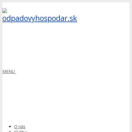
MENU
O nás