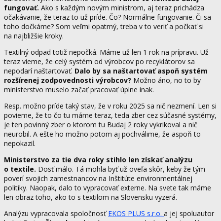
fungovať.
Ako s každým novým ministrom, aj teraz prichádza
očakávanie, že teraz to už príde. Čo? Normálne fungovanie. Či sa
toho dočkáme? Som veľmi opatrný, treba v to veriť a počkať si
na najbližšie kroky.
Textilný odpad totiž nepočká. Máme už len 1 rok na prípravu. Už
teraz vieme, že celý systém od výrobcov po recyklátorov sa
nepodarí naštartovať.
Dalo by sa naštartovať aspoň systém
rozšírenej zodpovednosti výrobcov?
Možno áno, no to by
ministerstvo muselo začať pracovať úplne inak.
Resp. možno príde taký stav, že v roku 2025 sa nič nezmení. Len si
povieme, že to čo tu máme teraz, teda zber cez súčasné systémy,
je ten povinný zber o ktorom tu Budaj 2 roky vykrikoval a nič
neurobil. A ešte ho možno potom aj pochválime, že aspoň to
nepokazil.
Ministerstvo za tie dva roky stihlo len získať analýzu
o textile.
Dosť málo. Tá mohla byť už oveľa skôr, keby že tým
poverí svojich zamestnancov na Inštitúte environmentálnej
politiky. Naopak, dalo to vypracovať externe. Na svete tak máme
len obraz toho, ako to s textilom na Slovensku vyzerá.
Analýzu vypracovala spoločnosť
EKOS PLUS s.r.o.
a jej spoluautor