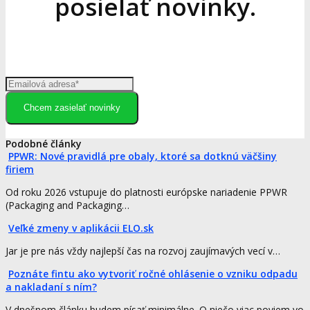
posielať novinky.
Chcem zasielať novinky
Podobné články
PPWR: Nové pravidlá pre obaly, ktoré sa dotknú väčšiny
firiem
Od roku 2026 vstupuje do platnosti európske nariadenie PPWR
(Packaging and Packaging…
Veľké zmeny v aplikácii ELO.sk
Jar je pre nás vždy najlepší čas na rozvoj zaujímavých vecí v…
Poznáte fintu ako vytvoriť ročné ohlásenie o vzniku odpadu
a nakladaní s ním?
V dnešnom článku budem písať minimálne. O niečo viac poviem vo