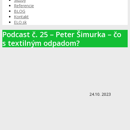
Služby
Referencie
BLOG
Kontakt
ELO.sk
Podcast č. 25 – Peter Šimurka – čo
s textilným odpadom?
24.10. 2023