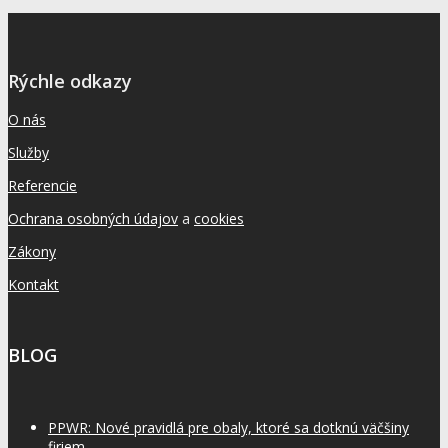
Rýchle odkazy
O nás
Služby
Referencie
Ochrana osobných údajov
a
cookies
Zákony
Kontakt
BLOG
PPWR: Nové pravidlá pre obaly, ktoré sa dotknú väčšiny
firiem