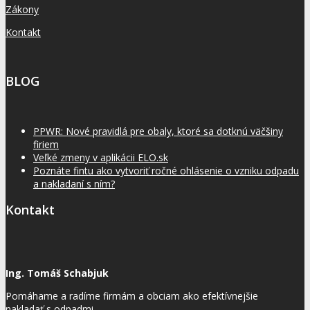
Zákony
Kontakt
BLOG
PPWR: Nové pravidlá pre obaly, ktoré sa dotknú väčšiny
firiem
Veľké zmeny v aplikácii ELO.sk
Poznáte fintu ako vytvoriť ročné ohlásenie o vzniku odpadu
a nakladaní s ním?
Kontakt
Ing. Tomáš Schabjuk
Pomáhame a radíme firmám a obciam ako efektívnejšie
nakladať s odpadmi.