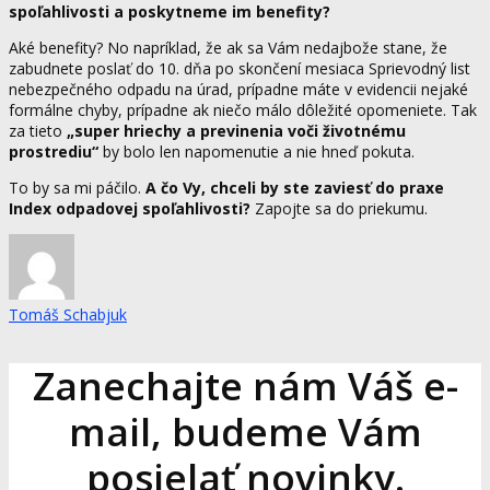
spoľahlivosti a poskytneme im benefity?
Aké benefity? No napríklad, že ak sa Vám nedajbože stane, že
zabudnete poslať do 10. dňa po skončení mesiaca Sprievodný list
nebezpečného odpadu na úrad, prípadne máte v evidencii nejaké
formálne chyby, prípadne ak niečo málo dôležité opomeniete. Tak
za tieto
„super hriechy a previnenia voči životnému
prostrediu“
by bolo len napomenutie a nie hneď pokuta.
To by sa mi páčilo.
A čo Vy, chceli by ste zaviesť do praxe
Index odpadovej spoľahlivosti?
Zapojte sa do priekumu.
Tomáš Schabjuk
Zanechajte nám Váš e-
mail, budeme Vám
posielať novinky.