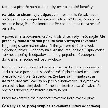
Dokonca píšu, že nám budú poskytovať aj nejaké benefity.
Paráda, to chcem aj v odpadoch.
Presne tak, čo tak zaviesť
niečo podobné v odpadovom hospodárstve? Firmy, či obce sa
neustále boja, že príde kontrola a že dostanú pokutu za nejakú
banalitu.
A povedzme si otvorene, keď kontrola chce, vždy niečo nájde.
Ale
prečo by mala kontrola posudzovať všetkých rovnako?
Na jednej strane máme obce, či firmy, ktoré dlhé roky vedú
evidencie, ohlasujú odpady na Okresný úrad, posielajú sprievodné
listy nebezpečných odpadov na úrady, prípadne sú zapojené
do rozšírenej zodpovednosti výrobcov.
Na druhej strane sú subjekty, ktoré na všetky tieto veci zvysoka
kašlú a svoje povinnosti si zväčša začnú plniť až keď ich o tom
presvedčí kontrola, či svedomie.
Zvykne sa im nadávať aj
do free riderov.
Stačí sa prejsť po skladovacích, či výrobných
areáloch v hocijakej dedine či meste a kontrola sa až zľakne, že
prečo tu doposiaľ na kontrole nikdy neboli.
Prečo by kontrola mala hodnotiť rovnako tieto dve skupiny?
Čo keby že tej prvej skupine zavedieme Index odpadovej