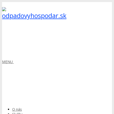
MENU
O nás