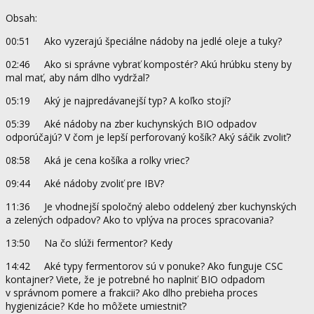
Obsah:
00:51 Ako vyzerajú špeciálne nádoby na jedlé oleje a tuky?
02:46 Ako si správne vybrať kompostér? Akú hrúbku steny by
mal mať, aby nám dlho vydržal?
05:19 Aký je najpredávanejší typ? A koľko stojí?
05:39 Aké nádoby na zber kuchynských BIO odpadov
odporúčajú? V čom je lepší perforovaný košík? Aký sáčik zvoliť?
08:58 Aká je cena košíka a rolky vriec?
09:44 Aké nádoby zvoliť pre IBV?
11:36 Je vhodnejší spoločný alebo oddelený zber kuchynských
a zelených odpadov? Ako to vplýva na proces spracovania?
13:50 Na čo slúži fermentor? Kedy
14:42 Aké typy fermentorov sú v ponuke? Ako funguje CSC
kontajner? Viete, že je potrebné ho naplniť BIO odpadom
v správnom pomere a frakcii? Ako dlho prebieha proces
hygienizácie? Kde ho môžete umiestniť?