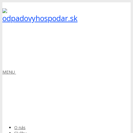
MENU
O nás