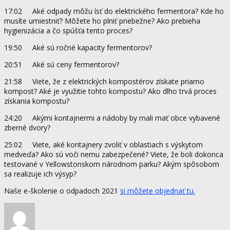
17:02 Aké odpady môžu ísť do elektrického fermentora? Kde ho
musíte umiestniť? Môžete ho plniť priebežne? Ako prebieha
hygienizácia a čo spúšťa tento proces?
19:50 Aké sú ročné kapacity fermentorov?
20:51 Aké sú ceny fermentorov?
21:58 Viete, že z elektrických kompostérov získate priamo
kompost? Aké je využitie tohto kompostu? Ako dlho trvá proces
získania kompostu?
24:20 Akými kontajnermi a nádoby by mali mať obce vybavené
zberné dvory?
25:02 Viete, aké kontajnery zvoliť v oblastiach s výskytom
medveďa? Ako sú voči nemu zabezpečené? Viete, že boli dokonca
testované v Yellowstonskom národnom parku? Akým spôsobom
sa realizuje ich výsyp?
Naše e-školenie o odpadoch 2021
si môžete objednať tu.