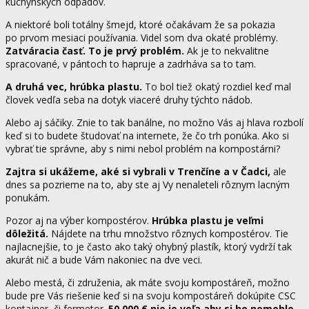
kuchynských odpadov.
A niektoré boli totálny šmejd, ktoré očakávam že sa pokazia
po prvom mesiaci používania. Videl som dva okaté problémy.
Zatváracia časť. To je prvý problém.
Ak je to nekvalitne
spracované, v pántoch to hapruje a zadrháva sa to tam.
A druhá vec, hrúbka plastu.
To bol tiež okatý rozdiel keď mal
človek vedľa seba na dotyk viaceré druhy týchto nádob.
Alebo aj sáčiky. Znie to tak banálne, no možno Vás aj hlava rozbolí
keď si to budete študovať na internete, že čo trh ponúka. Ako si
vybrať tie správne, aby s nimi nebol problém na kompostárni?
Zajtra si ukážeme, aké si vybrali v Trenčíne a v Čadci,
ale
dnes sa pozrieme na to, aby ste aj Vy nenaleteli rôznym lacným
ponukám.
Pozor aj na výber kompostérov.
Hrúbka plastu je veľmi
dôležitá.
Nájdete na trhu množstvo rôznych kompostérov. Tie
najlacnejšie, to je často ako taký ohybný plastík, ktorý vydrží tak
akurát nič a bude Vám nakoniec na dve veci.
Alebo mestá, či združenia, ak máte svoju kompostáreň, možno
bude pre Vás riešenie keď si na svoju kompostáreň dokúpite CSC
kontajner, či fermetor.
50 000 € nie je veľa aby si ho nemohlo