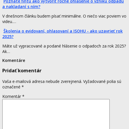
Poznáte fintu ako vytvoriť ročné ohlásenie o vzniku odpadu
a nakladaní s ním?
V dnešnom článku budem písať minimálne. O niečo viac poviem vo
videu.…
Školenia o evidovaní, ohlasovaní a ISOHU - ako uzavrieť rok
2025?
Máte už vypracované a podané hlásenie o odpadoch za rok 2025?
Ak…
Komentáre
Pridať komentár
Vaša e-mailová adresa nebude zverejnená.
Vyžadované polia sú
označené
*
Komentár
*