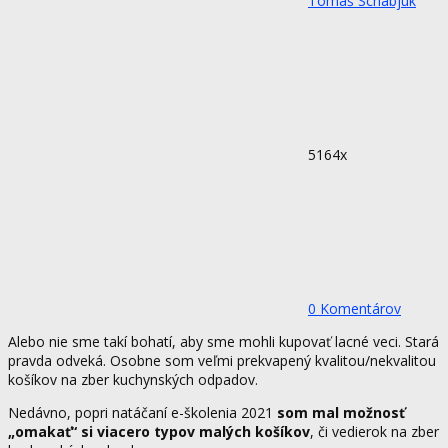
Tomáš Schabjuk
5164x
0 Komentárov
Alebo nie sme takí bohatí, aby sme mohli kupovať lacné veci. Stará
pravda odveká. Osobne som veľmi prekvapený kvalitou/nekvalitou
košíkov na zber kuchynských odpadov.
Nedávno, popri natáčaní e-školenia 2021
som mal možnosť
„omakať“ si viacero typov malých košíkov
, či vedierok na zber