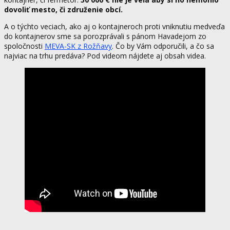
dovoliť mesto, či združenie obcí.
A o týchto veciach, ako aj o kontajneroch proti vniknutiu medveďa
do kontajnerov sme sa porozprávali s pánom Havadejom zo
spoločnosti
MEVA-SK z Rožňavy
. Čo by Vám odporučili, a čo sa
najviac na trhu predáva? Pod videom nájdete aj obsah videa.