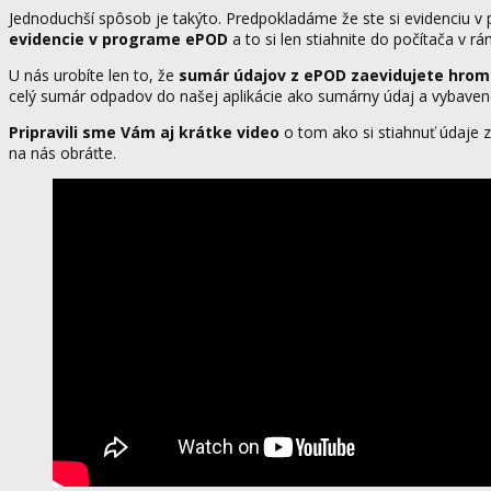
Jednoduchší spôsob je takýto. Predpokladáme že ste si evidenciu v
evidencie v programe ePOD
a to si len stiahnite do počítača v rá
U nás urobíte len to, že
sumár údajov z ePOD zaevidujete hroma
celý sumár odpadov do našej aplikácie ako sumárny údaj a vybave
Pripravili sme Vám aj krátke video
o tom ako si stiahnuť údaje z
na nás obráťte.