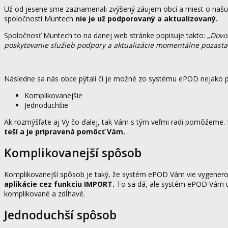
Už od jesene sme zaznamenali zvýšený záujem obcí a miest o našu 
spoločnosti Muntech
nie je už podporovaný a aktualizovaný.
Spoločnosť Muntech to na danej web stránke popisuje takto: „
Dovoľ
poskytovanie služieb podpory a aktualizácie momentálne pozasta
Následne sa nás obce pýtali či je možné zo systému ePOD nejako pr
Komplikovanejšie
Jednoduchšie
Ak rozmýšľate aj Vy čo ďalej, tak Vám s tým veľmi radi pomôžeme.
teší a je pripravená pomôcť Vám.
Komplikovanejší spôsob
Komplikovanejší spôsob je taký, že systém ePOD Vám vie vygenerova
aplikácie cez funkciu IMPORT.
To sa dá, ale systém ePOD Vám um
komplikované a zdĺhavé.
Jednoduchší spôsob