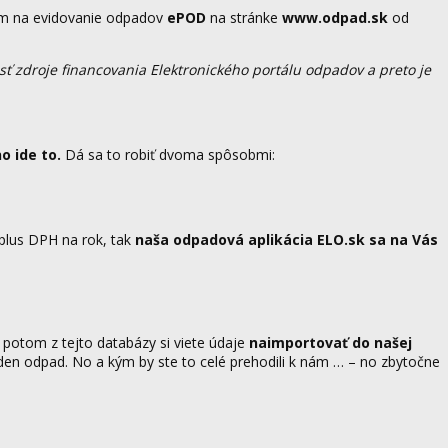
ram na evidovanie odpadov
ePOD
na stránke
www.odpad.sk
od
sť zdroje financovania Elektronického portálu odpadov a preto je
o ide to.
Dá sa to robiť dvoma spôsobmi:
plus DPH na rok, tak
naša odpadová aplikácia ELO.sk sa na Vás
potom z tejto databázy si viete údaje
naimportovať do našej
en odpad. No a kým by ste to celé prehodili k nám … – no zbytočne