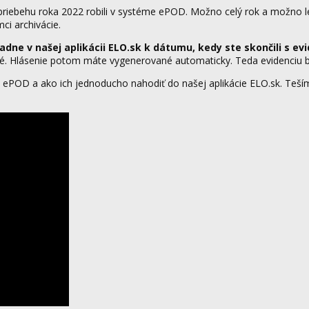
 priebehu roka 2022 robili v systéme ePOD. Možno celý rok a možno 
mci archivácie.
dne v našej aplikácii ELO.sk k dátumu, kedy ste skončili s e
né. Hlásenie potom máte vygenerované automaticky. Teda evidenciu 
 ePOD a ako ich jednoducho nahodiť do našej aplikácie ELO.sk. Tešíme