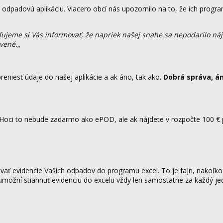
odpadovú aplikáciu. Viacero obcí nás upozornilo na to, že ich prog
ujeme si Vás informovať, že napriek našej snahe sa nepodarilo náj
vené.
„
eniesť údaje do našej aplikácie a ak áno, tak ako.
Dobrá správa, án
 Hoci to nebude zadarmo ako ePOD, ale ak nájdete v rozpočte 100 € 
ť evidencie Vašich odpadov do programu excel. To je fajn, nakoľko 
ožní stiahnuť evidenciu do excelu vždy len samostatne za každý jed