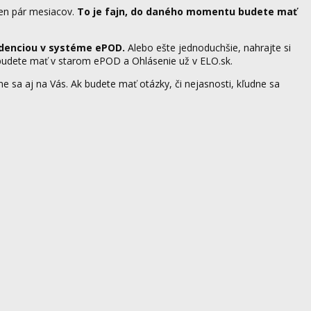
len pár mesiacov.
To je fajn, do daného momentu budete mať
videnciou v systéme ePOD.
Alebo ešte jednoduchšie, nahrajte si
budete mať v starom ePOD a Ohlásenie už v ELO.sk.
 sa aj na Vás. Ak budete mať otázky, či nejasnosti, kľudne sa