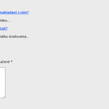
 nakladaní s ním?
videu.…
tali?
čiatku úradovania…
značené
*