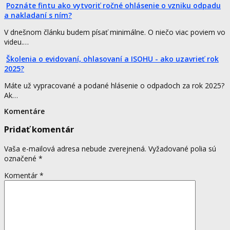
Poznáte fintu ako vytvoriť ročné ohlásenie o vzniku odpadu
a nakladaní s ním?
V dnešnom článku budem písať minimálne. O niečo viac poviem vo
videu.…
Školenia o evidovaní, ohlasovaní a ISOHU - ako uzavrieť rok
2025?
Máte už vypracované a podané hlásenie o odpadoch za rok 2025?
Ak…
Komentáre
Pridať komentár
Vaša e-mailová adresa nebude zverejnená.
Vyžadované polia sú
označené
*
Komentár
*