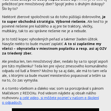
príležitosť pre množstvový zber? Spojiť jedno s druhým dokopy?
Šlo by to?
Niektoré zberové spoločnosti sa do toho púšťajú dobrovoľne,
je
to super obchodná stratégia. Výborné riešenie.
Ale keď to je
povinné riešenie pre každého a aj pre tie traktory, vlečky,
multikáry, tak to asi správne riešenie nie je a nebude.
Je to totiž kopec vyhodených peňazí a takmer žiaden úžitok.
Navyše niekto to bude musieť zaplatiť.
A to si zaplatíme my
všetci – obyvatelia v miestnom poplatku a resp. asi aj OZV
za triedený zber.
Ale predsa len, ten množstvový zber, nedalo by sa to spojiť aspoň
pre túto myšlienku? Teda len pre vývoz zmesového komunálneho
odpadu od ľudí a firiem? Možno by sa aj dalo, ale má to tam veľa
ale, s ktorými sa bude musieť ministerstvo popasovať a teším sa
na to, čo zas vymyslia.
A o tomto všetkom a ďaleko viac som sa porozprával s pánom
Malčekom z REDOXu. Pod videom nájdete aj obsah nášho
rozhovoru
a celé video, si môžete pozrieť v našom e-školení
o odpadoch.