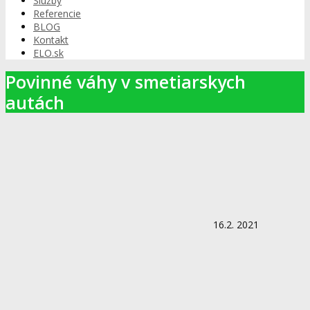
Služby
Referencie
BLOG
Kontakt
ELO.sk
Povinné váhy v smetiarskych
autách
16.2. 2021