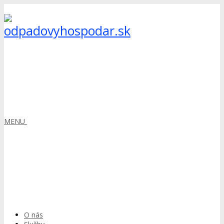
MENU
O nás