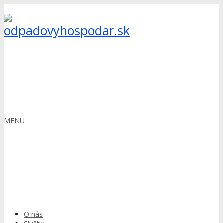
MENU
O nás