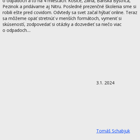
o odpadoch a to na 4 miestach: Košice, Žilina, Banská Bystrica,
Pezinok a pridávame aj Nitru. Posledné prezenčné školenia sme si
robili ešte pred covidom. Odvtedy sa svet začal hýbať online. Teraz
sa môžeme opäť stretnúť v menších formátoch, vymeniť si
skúseností, zodpovedať si otázky a dozvedieť sa niečo viac
o odpadoch....
3.1. 2024
Tomáš Schabjuk