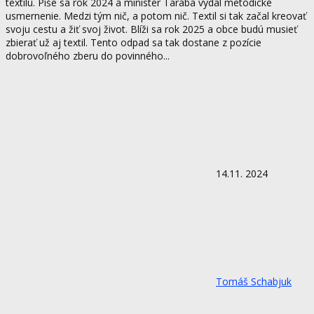
textilu. Píše sa rok 2024 a minister Taraba vydal metodické
usmernenie. Medzi tým nič, a potom nič. Textil si tak začal kreovať
svoju cestu a žiť svoj život. Blíži sa rok 2025 a obce budú musieť
zbierať už aj textil. Tento odpad sa tak dostane z pozície
dobrovoľného zberu do povinného...
14.11. 2024
Tomáš Schabjuk