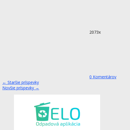
2073x
0
Komentárov
←
Staršie príspevky
Novšie príspevky
→