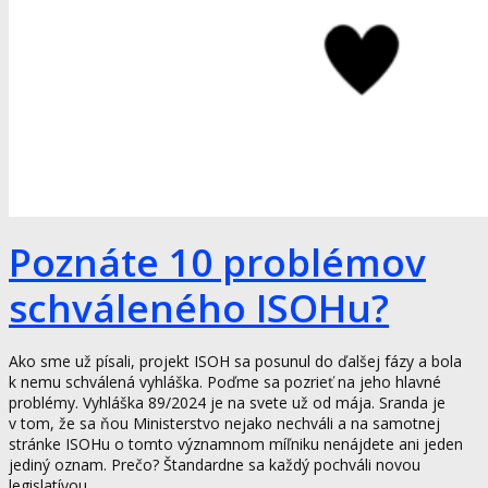
Poznáte 10 problémov
schváleného ISOHu?
Ako sme už písali, projekt ISOH sa posunul do ďalšej fázy a bola
k nemu schválená vyhláška. Poďme sa pozrieť na jeho hlavné
problémy. Vyhláška 89/2024 je na svete už od mája. Sranda je
v tom, že sa ňou Ministerstvo nejako nechváli a na samotnej
stránke ISOHu o tomto významnom míľniku nenájdete ani jeden
jediný oznam. Prečo? Štandardne sa každý pochváli novou
legislatívou,...