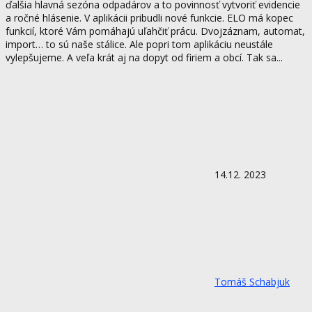
ďalšia hlavná sezóna odpadárov a to povinnosť vytvoriť evidencie
a ročné hlásenie. V aplikácii pribudli nové funkcie. ELO má kopec
funkcií, ktoré Vám pomáhajú uľahčiť prácu. Dvojzáznam, automat,
import… to sú naše stálice. Ale popri tom aplikáciu neustále
vylepšujeme. A veľa krát aj na dopyt od firiem a obcí. Tak sa...
14.12. 2023
Tomáš Schabjuk