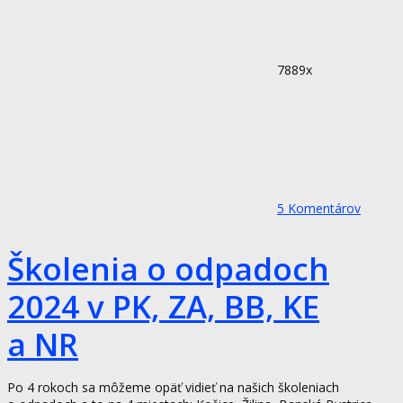
7889x
5
Komentárov
Školenia o odpadoch
2024 v PK, ZA, BB, KE
a NR
Po 4 rokoch sa môžeme opäť vidieť na našich školeniach