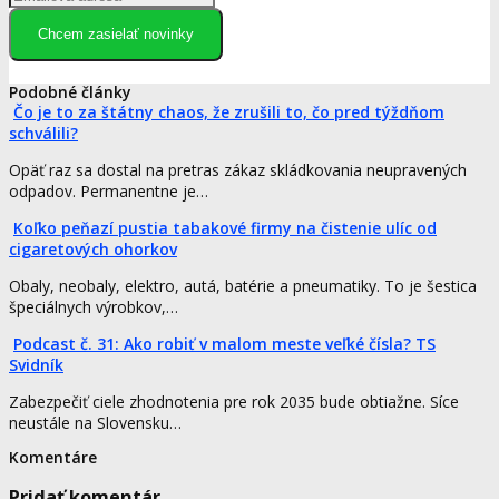
Chcem zasielať novinky
Podobné články
Čo je to za štátny chaos, že zrušili to, čo pred týždňom
schválili?
Opäť raz sa dostal na pretras zákaz skládkovania neupravených
odpadov. Permanentne je…
Koľko peňazí pustia tabakové firmy na čistenie ulíc od
cigaretových ohorkov
Obaly, neobaly, elektro, autá, batérie a pneumatiky. To je šestica
špeciálnych výrobkov,…
Podcast č. 31: Ako robiť v malom meste veľké čísla? TS
Svidník
Zabezpečiť ciele zhodnotenia pre rok 2035 bude obtiažne. Síce
neustále na Slovensku…
Komentáre
Pridať komentár