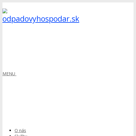
MENU
O nás