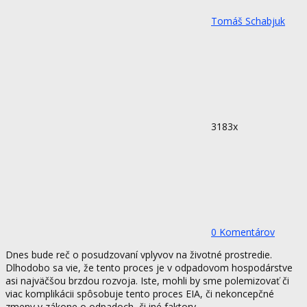
Tomáš Schabjuk
3183x
0 Komentárov
Dnes bude reč o posudzovaní vplyvov na životné prostredie.
Dlhodobo sa vie, že tento proces je v odpadovom hospodárstve
asi najväčšou brzdou rozvoja. Iste, mohli by sme polemizovať či
viac komplikácii spôsobuje tento proces EIA, či nekoncepčné
zmeny v zákone o odpadoch, či iné faktory.