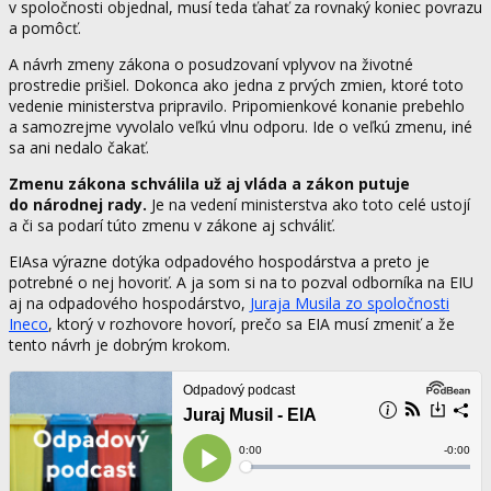
v spoločnosti objednal, musí teda ťahať za rovnaký koniec povrazu
a pomôcť.
A návrh zmeny zákona o posudzovaní vplyvov na životné
prostredie prišiel. Dokonca ako jedna z prvých zmien, ktoré toto
vedenie ministerstva pripravilo. Pripomienkové konanie prebehlo
a samozrejme vyvolalo veľkú vlnu odporu. Ide o veľkú zmenu, iné
sa ani nedalo čakať.
Zmenu zákona schválila už aj vláda a zákon putuje
do národnej rady.
Je na vedení ministerstva ako toto celé ustojí
a či sa podarí túto zmenu v zákone aj schváliť.
EIAsa výrazne dotýka odpadového hospodárstva a preto je
potrebné o nej hovoriť. A ja som si na to pozval odborníka na EIU
aj na odpadového hospodárstvo,
Juraja Musila zo spoločnosti
Ineco
, ktorý v rozhovore hovorí, prečo sa EIA musí zmeniť a že
tento návrh je dobrým krokom.