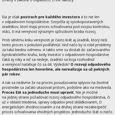
Eia je však
postrach pre každého investora
a to nie len
v odpadovom hospodárstve. Svojvôľa aj vysokopostavených
úradníkov, ktorí majú proces schvaľovania pod svojou kontrolou,
vtáci, či iná verejnosť výrazným spôsobom brzdia rozvoj.
Proti silnému kriku verejnosti je často krát aj úradník, ktorý rieši
tento proces v pokušení podľahnúť. Veď načo by si robil problémy
za takú biednu odmenu. A takto sme sa dostali do začarovaného
byrokratického kruhu, kedy investor v odpadovom hospodárstve
čaká aj roky a nič sa nedeje, úradníci sa boja rozhodnúť
a verejnosť naťahuje čo sa dá. Výsledok?
O rozvoji odpadového
hospodárstva len hovoríme, ale nerealizuje sa už pekných
pár rokov.
A tak sa nedivme že na proces posudzovania vplyvov na životné
prostredie sa začalo ukazovať prstom, podobne ako na medveďa.
Proces EIA sa jednoducho musí upraviť.
Nie je možné
na jednej strane požadovať rozvoj odpadového hospodárstva, či
už v oblasti triedenia, úpravy odpadov pred skládkovaním, či
energetickým zhodnocovaním a na druhej strane nezabezpečiť
proces schvaľovania vhodných projektov. Jednoducho štát si niečo