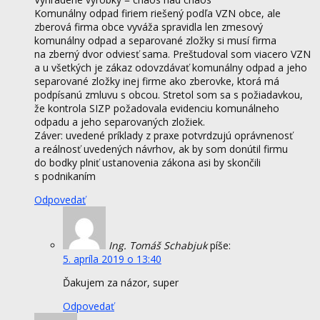
Komunálny odpad firiem riešený podľa VZN obce, ale
zberová firma obce vyváža spravidla len zmesový
komunálny odpad a separované zložky si musí firma
na zberný dvor odviesť sama. Preštudoval som viacero VZN
a u všetkých je zákaz odovzdávať komunálny odpad a jeho
separované zložky inej firme ako zberovke, ktorá má
podpísanú zmluvu s obcou. Stretol som sa s požiadavkou,
že kontrola SIZP požadovala evidenciu komunálneho
odpadu a jeho separovaných zložiek.
Záver: uvedené príklady z praxe potvrdzujú oprávnenosť
a reálnosť uvedených návrhov, ak by som donútil firmu
do bodky plniť ustanovenia zákona asi by skončili
s podnikaním
Odpovedať
Ing. Tomáš Schabjuk
píše:
5. apríla 2019 o 13:40
Ďakujem za názor, super
Odpovedať