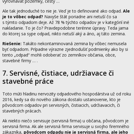
vyrovnávať pozemky, cesty …
Ale tak jednoduché to nie je. Veď je to definované ako odpad.
Ale
je to vôbec odpad?
Navyše štát poriadne ani netuší čo sa
s týmto odpadom deje. Až 78 % týchto odpadov je v kategórií iné
nakladanie. To je čo? Pravdepodobne terénne úpravy. Teda jama
do ktorej sa sype odpad, nikto netuší aký a áno, aj táto zemina.
Riešenie:
Takáto nekontaminovaná zemina by vôbec nemusela
byť odpadom. Prípadne výrazne zjednodušiť podmienky ako by si
tento „odpad“ mohli odoberať zo zemníkov občania, obce,
stavebné firmy … .
7. Servisné, čistiace, udržiavace či
stavebné práce
Toto múti hladinu nervozity odpadového hospodárstva už od roku
2016, kedy sa do nového zákona dostalo ustanovenie, kto je
pôvodcom odpadov pri servisných, čistiacich, udržiavacich, či
stavebných prácach.
Ak niekto niečo servisuje (servisná firma) u občana, pôvodcom je
servisná firma. Ak ale servisná firma servisuje u svojho firemného
zákazníka,
pôvodcom odpadu nie je servisná firma, ale jeho