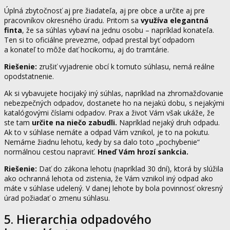
Úplná zbytočnosť aj pre žiadateľa, aj pre obce a určite aj pre
pracovníkov okresného úradu. Pritom sa
využíva elegantná
finta
, že sa súhlas vybaví na jednu osobu – napríklad konateľa.
Ten si to oficiálne prevezme, odpad prestal byť odpadom
a konateľ to môže dať hocikomu, aj do tramtárie.
Riešenie:
zrušiť vyjadrenie obcí k tomuto súhlasu, nemá reálne
opodstatnenie.
Ak si vybavujete hocijaký iný súhlas, napríklad na zhromažďovanie
nebezpečných odpadov, dostanete ho na nejakú dobu, s nejakými
katalógovými číslami odpadov. Prax a život Vám však ukáže, že
ste tam
určite na niečo zabudli.
Napríklad nejaký druh odpadu.
Ak to v súhlase nemáte a odpad Vám vznikol, je to na pokutu.
Nemáme žiadnu lehotu, kedy by sa dalo toto „pochybenie“
normálnou cestou napraviť.
Hneď Vám hrozí sankcia.
Riešenie:
Dať do zákona lehotu (napríklad 30 dní), ktorá by slúžila
ako ochranná lehota od zistenia, že Vám vznikol iný odpad ako
máte v súhlase udelený. V danej lehote by bola povinnosť okresný
úrad požiadať o zmenu súhlasu.
5. Hierarchia odpadového