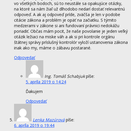
vo všetkých bodoch, sú to neustále sa opakujúce otázky,
na ktoré sa nám žiaľ už dlhodobo nedarí dostať relevantnú
odpoveď. A ak aj odpoveď príde, zväčša je len v podobe
citácie zákona a problém je opäť na začiatku. S týmito
medzerami v zákone si ani fundovaní právnici nedokážu
poriadiť. Občas mám pocit, že naše povolanie je jeden veľký
otázik ležiaci na miske váh a ak si pri kontrole orgánu
štátnej správy príslušný kontrolór vyloží ustanovenia zákona
inak ako my, máme o zábavu postarané.
Odpovedať
Ing. Tomáš Schabjuk
píše:
5. apríla 2019 o 14:24
Ďakujem
Odpovedať
Lenka Mazúrová
píše:
6. apríla 2019 o 19:44