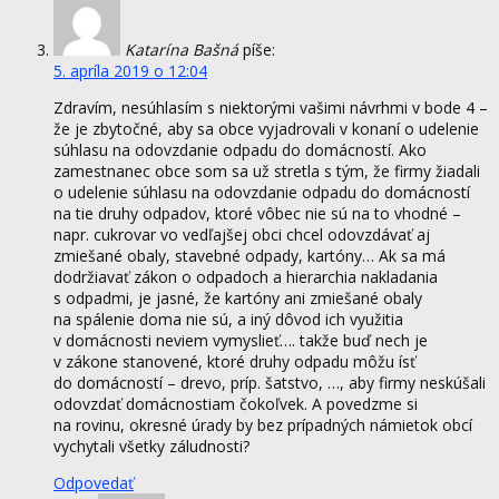
Katarína Bašná
píše:
5. apríla 2019 o 12:04
Zdravím, nesúhlasím s niektorými vašimi návrhmi v bode 4 –
že je zbytočné, aby sa obce vyjadrovali v konaní o udelenie
súhlasu na odovzdanie odpadu do domácností. Ako
zamestnanec obce som sa už stretla s tým, že firmy žiadali
o udelenie súhlasu na odovzdanie odpadu do domácností
na tie druhy odpadov, ktoré vôbec nie sú na to vhodné –
napr. cukrovar vo vedľajšej obci chcel odovzdávať aj
zmiešané obaly, stavebné odpady, kartóny… Ak sa má
dodržiavať zákon o odpadoch a hierarchia nakladania
s odpadmi, je jasné, že kartóny ani zmiešané obaly
na spálenie doma nie sú, a iný dôvod ich využitia
v domácnosti neviem vymyslieť…. takže buď nech je
v zákone stanovené, ktoré druhy odpadu môžu ísť
do domácností – drevo, príp. šatstvo, …, aby firmy neskúšali
odovzdať domácnostiam čokoľvek. A povedzme si
na rovinu, okresné úrady by bez prípadných námietok obcí
vychytali všetky záludnosti?
Odpovedať