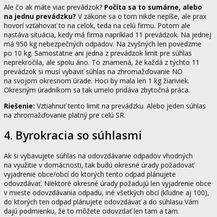
Ale čo ak máte viac prevádzok?
Počíta sa to sumárne, alebo
na jednu prevádzku?
V zákone sa o tom nikde nepíše, ale prax
hovorí vzťahovať to na celok, teda na celú firmu. Potom ale
nastáva situácia, kedy má firma napríklad 11 prevádzok. Na jednej
má 950 kg nebezpečných odpadov. Na zvyšných len povedzme
po 10 kg. Samostatne ani jedna z prevádzok limit pre súhlas
neprekročila, ale spolu áno. To znamená, že každá z týchto 11
prevádzok si musí vybaviť súhlas na zhromažďovanie NO
na svojom okresnom úrade. Hoci by mala len 1 kg žiariviek.
Okresným úradníkom sa tak umelo pridáva zbytočná práca.
Riešenie:
Vztiahnuť tento limit na prevádzku. Alebo jeden súhlas
na zhromažďovanie platný pre celú SR.
4. Byrokracia so súhlasmi
Ak si vybavujete súhlas na odovzdávanie odpadov vhodných
na využitie v domácnosti, tak budú okresné úrady požadovať
vyjadrenie obce/obcí do ktorých tento odpad plánujete
odovzdávať. Niektoré okresné úrady požadujú len vyjadrenie obce
v mieste odovzdávania odpadu, iné všetkých obcí (kľudne aj 100),
do ktorých ten odpad plánujete odovzdávať a do súhlasu Vám
dajú podmienku, že to môžete odovzdať len tam a tam.