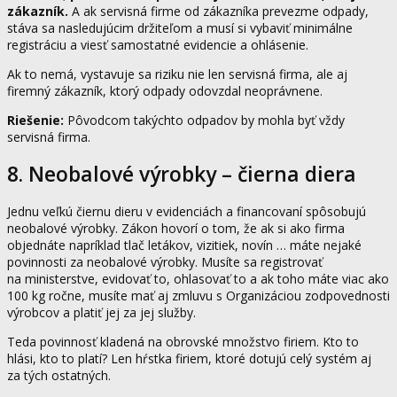
zákazník.
A ak servisná firme od zákazníka prevezme odpady,
stáva sa nasledujúcim držiteľom a musí si vybaviť minimálne
registráciu a viesť samostatné evidencie a ohlásenie.
Ak to nemá, vystavuje sa riziku nie len servisná firma, ale aj
firemný zákazník, ktorý odpady odovzdal neoprávnene.
Riešenie:
Pôvodcom takýchto odpadov by mohla byť vždy
servisná firma.
8. Neobalové výrobky – čierna diera
Jednu veľkú čiernu dieru v evidenciách a financovaní spôsobujú
neobalové výrobky. Zákon hovorí o tom, že ak si ako firma
objednáte napríklad tlač letákov, vizitiek, novín … máte nejaké
povinnosti za neobalové výrobky. Musíte sa registrovať
na ministerstve, evidovať to, ohlasovať to a ak toho máte viac ako
100 kg ročne, musíte mať aj zmluvu s Organizáciou zodpovednosti
výrobcov a platiť jej za jej služby.
Teda povinnosť kladená na obrovské množstvo firiem. Kto to
hlási, kto to platí? Len hŕstka firiem, ktoré dotujú celý systém aj
za tých ostatných.