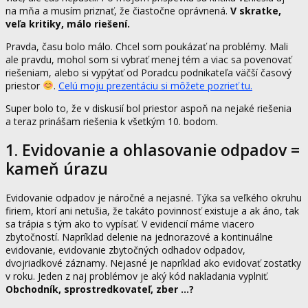
na mňa a musím priznať, že čiastočne oprávnená.
V skratke,
veľa kritiky, málo riešení.
Pravda, času bolo málo. Chcel som poukázať na problémy. Mali
ale pravdu, mohol som si vybrať menej tém a viac sa povenovať
riešeniam, alebo si vypýtať od Poradcu podnikateľa väčší časový
priestor
.
Celú moju prezentáciu si môžete pozrieť tu.
Super bolo to, že v diskusií bol priestor aspoň na nejaké riešenia
a teraz prinášam riešenia k všetkým 10. bodom.
1. Evidovanie a ohlasovanie odpadov =
kameň úrazu
Evidovanie odpadov je náročné a nejasné. Týka sa veľkého okruhu
firiem, ktorí ani netušia, že takáto povinnosť existuje a ak áno, tak
sa trápia s tým ako to vypísať. V evidencií máme viacero
zbytočností. Napríklad delenie na jednorazové a kontinuálne
evidovanie, evidovanie zbytočných odhadov odpadov,
dvojriadkové záznamy. Nejasné je napríklad ako evidovať zostatky
v roku. Jeden z naj problémov je aký kód nakladania vyplniť.
Obchodník, sprostredkovateľ, zber …?