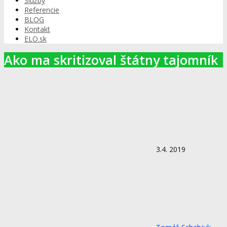
Služby
Referencie
BLOG
Kontakt
ELO.sk
Ako ma skritizoval štátny tajomník
3.4. 2019