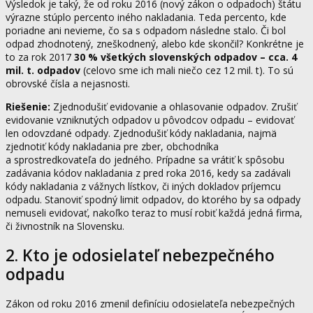
Výsledok je taký, že od roku 2016 (nový zákon o odpadoch) štátu
výrazne stúplo percento iného nakladania. Teda percento, kde
poriadne ani nevieme, čo sa s odpadom následne stalo. Či bol
odpad zhodnotený, zneškodnený, alebo kde skončil? Konkrétne je
to za rok 2017
30 % všetkých slovenských odpadov – cca. 4
mil. t. odpadov
(celovo sme ich mali niečo cez 12 mil. t). To sú
obrovské čísla a nejasnosti.
Riešenie:
Zjednodušiť evidovanie a ohlasovanie odpadov. Zrušiť
evidovanie vzniknutých odpadov u pôvodcov odpadu – evidovať
len odovzdané odpady. Zjednodušiť kódy nakladania, najmä
zjednotiť kódy nakladania pre zber, obchodníka
a sprostredkovateľa do jedného. Prípadne sa vrátiť k spôsobu
zadávania kódov nakladania z pred roka 2016, kedy sa zadávali
kódy nakladania z vážnych lístkov, či iných dokladov príjemcu
odpadu. Stanoviť spodný limit odpadov, do ktorého by sa odpady
nemuseli evidovať, nakoľko teraz to musí robiť každá jedná firma,
či živnostník na Slovensku.
2. Kto je odosielateľ nebezpečného
odpadu
Zákon od roku 2016 zmenil definíciu odosielateľa nebezpečných