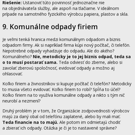
Riešenie:
Ustanoviť túto povinnosť jednoznačne nie
na objednávateľa služby, ale aspoň na tlačiarne. V ideálnom
prípade na samotného fyzického výrobcu papiera, plastov a skla.
9. Komunálne odpady firiem
Je veľmi tenká hranica medzi komunálnym odpadom a biznis
odpadom firmy. Ak si napríklad firma kúpi nový počítač, či telefón.
Nepotrebné odpady vyhadzuje do odpadu. Ale do akého?
Komunálneho?
Nie, metodicky je to jej biznis odpad, teda sa
o to musí postarať sama.
Teda odviesť do zberne, alebo si
zavolať zberovú spoločnosť, evidovať odpady a možno aj
ohlasovať.
Koľko firiem a živnostníkov si kupuje počítač či telefón? Metodicky
to musia všetci evidovať. Koľko firiem to robí? Spĺňa to účel?
Koľko firiem na to využíva komunálne odpady a nikto s tým nič
neurobí a nezmení?
Druhý problém je v tom, že Organizácie zodpovednosti výrobcov
majú za daný obal od telefónu zaplatené, alebo by mali mať.
Teda financie na to majú.
Ale potom im odmietajú chodiť
a zbierať ich odpady. Otázka je či je to nastavené správne?