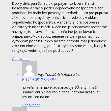
Dobrý deň, pán Schabjuk, pripájam sa k pani Zlatici.
Pôsobenie v praxi v pozícii odpadového hospodára alebo
podobnej by malo byť povinným predpokladom pre prípravu
zákonov a ostatných vykonávacích predpisov v oblasti
odpadového hospodárstva. A možno aj pre pôsobenie
v niektorých inštitúciách. Niečo iné je pripravovať teoretické
návrhy legislatívnych úprav a niečo iné je aplikovať ich
prijaté, niekoľkokrát pozmenené verzie v praxi napr. vo
výrobnom podniku. Prečo by sme nemohli mať jednoduché,
zrozumiteľné zákony, podľa ktorých by sme všetci, ktorých
sa týkajú, vedeli aj reálne postupovať?
Odpovedať
Ing. Tomáš Schabjuk
píše:
9. apríla 2019 o 07:07
no veľa nám napríklad nariaďuje EÚ, s tým naši
úradníci ani nič neurobia, teda, netreba ukazovať
prstom len na nich
Odpovedať