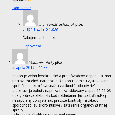
Odpovedať
Ing. Tomáš Schabjuk
píše:
5. apríla 2019 o 13:38
Ďakujem veľmi pekne
Odpovedať
Vladimír Ulický
píše:
5. apríla 2019 o 11:38
Zákon je veľmi byrokratický a pre pôvodcov odpadu takmer
nezrozumiteľný. Paradox je, že kontrolám sú vystavované
spoločnosti, ktoré sa snažia vzniknuté odpady riešiť
a dostávajú pokuty napr. za nezaevidovaný odpad 15 01 03
obaly z dreva alebo zlý kód nakladania. Javí sa byť radšej
nezapojený do systému, pretože kontroly na takéto
spoločnosti, sú skoro nulové / zaťaženie orgánov štátnej
správy
Vyhradené výrobky = chaos nad chaos