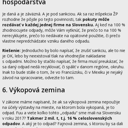
hospodárstva
Je daná a je záväzná. A je pod sankciou. Ak sa raz inšpekcia ŽP
rozhodne že pôjde po tejto povinnosti, tak
pokuty môže
rozdávať v každej jednej firme na Slovensku.
Aj keď na 100 %
zhodnocujete odpady, môže Vám vytknúť, že prečo to na 100 %
nerecyklujete, prečo to nedávate na opätovné použitie, či prečo
vlastne nepredchádzate vzniku daného odpadu.
Riešenie:
Jednoducho by bolo napísať, že zrušiť sankciu, ale to nie
je OK, lebo by neexistoval tlak na vhodnejšie nakladanie
s odpadmi. Možno by stačilo napísať, že firma musí preukázať, že
sa daný odpad nedá recyklovať, či spáliť v danom regióne, okruhu.
Inak to bude stále o tom, že vo Francúzsku, či v Mexiku je nejaký
závod na spracovanie, odvezte to tam.
6. Výkopová zemina
V zákone máme napísané, že ak sa výkopová zemina nepoužije
na účely výstavby na mieste, na ktorom bola vykopaná, je to
odpad. Fuu a viete koľko tohto „odpadu“ sme mali na Slovensku
v roku 2017?
Takmer 2 mil. t, t.j. 16 % celoslovenských
odpadov
. A aký je to odpad? Fajnová zemina, s ktorou by sa dali