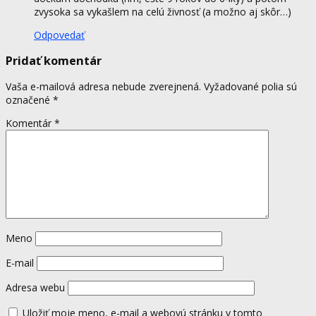
zvysoka sa vykašlem na celú živnosť (a možno aj skôr…)
Odpovedať
Pridať komentár
Vaša e-mailová adresa nebude zverejnená.
Vyžadované polia sú
označené
*
Komentár
*
Meno
E-mail
Adresa webu
Uložiť moje meno, e-mail a webovú stránku v tomto