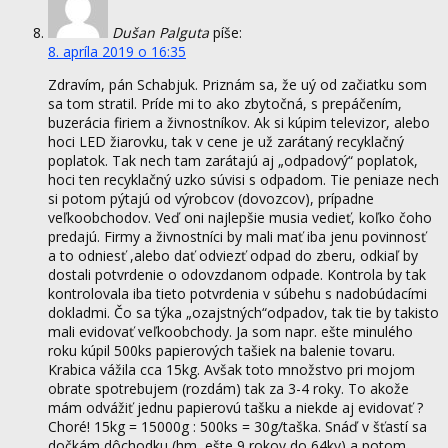
Dušan Palguta
píše:
8. apríla 2019 o 16:35
Zdravím, pán Schabjuk. Priznám sa, že uý od začiatku som
sa tom stratil. Príde mi to ako zbytočná, s prepáčením,
buzerácia firiem a živnostníkov. Ak si kúpim televizor, alebo
hoci LED žiarovku, tak v cene je už zarátaný recyklačný
poplatok. Tak nech tam zarátajú aj „odpadový“ poplatok,
hoci ten recyklačný uzko súvisi s odpadom. Tie peniaze nech
si potom pýtajú od výrobcov (dovozcov), prípadne
veľkoobchodov. Veď oni najlepšie musia vedieť, koľko čoho
predajú. Firmy a živnostníci by mali mať iba jenu povinnosť
a to odniesť ,alebo dať odviezť odpad do zberu, odkiaľ by
dostali potvrdenie o odovzdanom odpade. Kontrola by tak
kontrolovala iba tieto potvrdenia v súbehu s nadobúdacími
dokladmi. Čo sa týka „ozajstných“odpadov, tak tie by takisto
mali evidovať veľkoobchody. Ja som napr. ešte minulého
roku kúpil 500ks papierových tašiek na balenie tovaru.
Krabica vážila cca 15kg. Avšak toto množstvo pri mojom
obrate spotrebujem (rozdám) tak za 3-4 roky. To akože
mám odvážiť jednu papierovú tašku a niekde aj evidovať ?
Choré! 15kg = 15000g : 500ks = 30g/taška. Snáď v šťastí sa
dočkám dôchodku (hm, ešte 9 rokov do 64ky) a potom