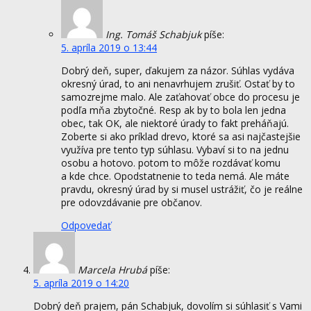
Ing. Tomáš Schabjuk
píše:
5. apríla 2019 o 13:44
Dobrý deň, super, ďakujem za názor. Súhlas vydáva
okresný úrad, to ani nenavrhujem zrušiť. Ostať by to
samozrejme malo. Ale zaťahovať obce do procesu je
podľa mňa zbytočné. Resp ak by to bola len jedna
obec, tak OK, ale niektoré úrady to fakt preháňajú.
Zoberte si ako príklad drevo, ktoré sa asi najčastejšie
využíva pre tento typ súhlasu. Vybaví si to na jednu
osobu a hotovo. potom to môže rozdávať komu
a kde chce. Opodstatnenie to teda nemá. Ale máte
pravdu, okresný úrad by si musel ustrážiť, čo je reálne
pre odovzdávanie pre občanov.
Odpovedať
Marcela Hrubá
píše:
5. apríla 2019 o 14:20
Dobrý deň prajem, pán Schabjuk, dovolím si súhlasiť s Vami