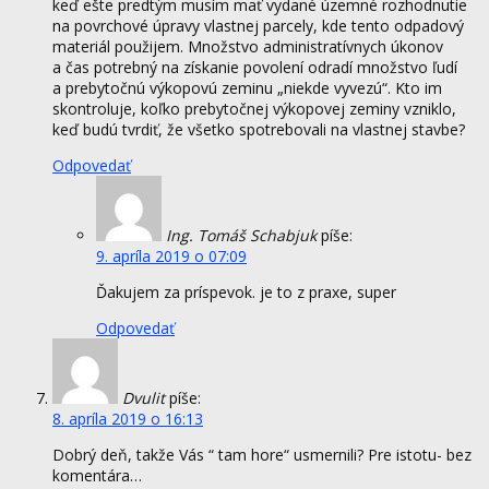
keď ešte predtým musím mať vydané územné rozhodnutie
na povrchové úpravy vlastnej parcely, kde tento odpadový
materiál použijem. Množstvo administratívnych úkonov
a čas potrebný na získanie povolení odradí množstvo ľudí
a prebytočnú výkopovú zeminu „niekde vyvezú“. Kto im
skontroluje, koľko prebytočnej výkopovej zeminy vzniklo,
keď budú tvrdiť, že všetko spotrebovali na vlastnej stavbe?
Odpovedať
Ing. Tomáš Schabjuk
píše:
9. apríla 2019 o 07:09
Ďakujem za príspevok. je to z praxe, super
Odpovedať
Dvulit
píše:
8. apríla 2019 o 16:13
Dobrý deň, takže Vás “ tam hore“ usmernili? Pre istotu- bez
komentára…