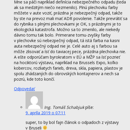
Mne sa páči napríklad definícia nebezpečného odpadu (teda
ak sa medzitým niečo nezmenilo). Plnú plechovku farby
môžete v aute voziť, prázdna je nebezpečný odpad, takže
by ste na prevoz mali mať ADR povolenie. Takže prevrátiť sa
do rybníka s plnými plechovkami je OK, s prázdnymi je to
ekologická katastrofa. Možno sa to zmenilo, ale niekedy
dávno tomu tak bolo. Primerane tomu-zvyšky farby
v plechovke sú nebezpečný odpad, tá istá farba na kasni
auta nebezpečný odpad nie je. Celé auto aj s farbou sa
môže zlisovať a ísť do taviacej pece, prázdna plechovka nie.
A ešte odporúčam byrokratom v EÚ a MŽP sa ísť pozrieť
na hociktorú výstavu, napríklad na Brussels Expo, koľko
kobercov, rozliatych farieb, dreva, skla, papiera, plastov je
spolu zhádzaných do obrovských kontajnerov a nech sa
pozrú, kde toto končí.
Odpovedať
Ing. Tomáš Schabjuk
píše:
9. apríla 2019 o 07:11
super, to by bol fajn článok o odpadoch z výstavy
v Bruseli