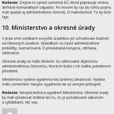
Riešenie:
Zrejme to vyrieši samotná EÚ, ktorá pripravuje zmenu
definície komunálnych odpadov. Po novom by raz do tohto pojmu
mali spadať aj administratívne činnosti, či maloobchod. To by bolo
fajn.
10. Ministerstvo a okresné úrady
V praxi sme svedkami svojvôle úradníkov pri schvaľovaní žiadostí
na Okresných úradoch. Výsledkom sú časté administratívne
prekážky, naznačovaná, či preukázaná korupcia, zdržania,
obštrukcie.
Okresné úrady sú málo školené. Sú zahlcované zbytočnou
administratívnou činnosťou, ktorá im bráni v ich reálne potrebnom
pôsobení.
Ministerstvo vydáva vyjadrenia bez právnej záväznosti. Vydáva
málo usmernení. Navyše vyjadrenia nie sú verejne prístupné.
Riešenie:
Verejná knižnica vyjadrení Ministerstva. Okresné úrady
by mali vyžadovať striktne len to, čo je požadované zákonom
a vyhláškami. Nič viac.