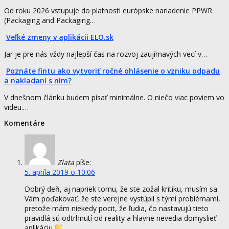
Od roku 2026 vstupuje do platnosti európske nariadenie PPWR
(Packaging and Packaging…
Veľké zmeny v aplikácii ELO.sk
Jar je pre nás vždy najlepší čas na rozvoj zaujímavých vecí v…
Poznáte fintu ako vytvoriť ročné ohlásenie o vzniku odpadu
a nakladaní s ním?
V dnešnom článku budem písať minimálne. O niečo viac poviem vo
videu.…
Komentáre
Zlata
píše:
5. apríla 2019 o 10:06
Dobrý deň, aj napriek tomu, že ste zožal kritiku, musím sa
Vám poďakovať, že ste verejne vystúpil s tými problémami,
pretože mám niekedy pocit, že ľudia, čo nastavujú tieto
pravidlá sú odtrhnutí od reality a hlavne nevedia domyslieť
aplikáciu.