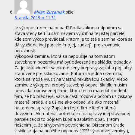
Milan Zuzaniak
píše:
8. apríla 2019 o 11:31
Je výkopová zemina odpad? Podľa zákona odpadom sa
stáva vtedy keď ju sám neviem využiť na tej istej parcele,
kde som výkop prevádzal. Pritom je to stále zemina ktorá sa
dá využiť na inej parcele (mojej, cudzej), pre zrovnanie
nerovností.
Výkopová zemina, ktorá sa nepoužije na tom istom
stavebnom pozemku má byť odvezená na skládku odpadov.
Za jej uskladnenie sa okrem ceny prepravy zaplatia poplatky
stanovené pre skládkovanie. Pritom sa jedná o zeminu,
ktorá sa môže využiť na vlastnú rekultiváciu skládky. Alebo
zeminu z výkopov, drobný stavebný odpad, škridlu musím
odovzdať oprávnenej firme, ktorá tento materiál zhodnotí
tým, že ho preoseje, väčšie časti rozdrví a potom už získaný
materiál predá, ale už nie ako odpad, ale ako materiál
na terénne úpravy. Zaplatím tejto firme keď materiál
doveziem. Ak materiál potrebujem na úpravy inej stavebnej
parcele tak si to pôjdem kúpiť a zaplatím opäť. Tretím
riešením je, že si vybavím povolenie na Okresnom úrade
v sídle kraja na použitie odpadov ( ???? výkopovej zeminy ),