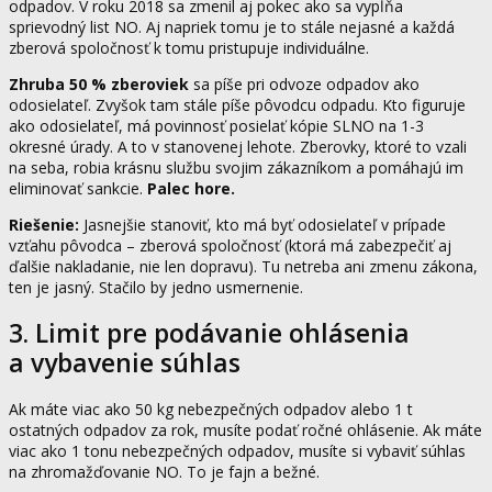
odpadov. V roku 2018 sa zmenil aj pokec ako sa vypĺňa
sprievodný list NO. Aj napriek tomu je to stále nejasné a každá
zberová spoločnosť k tomu pristupuje individuálne.
Zhruba 50 % zberoviek
sa píše pri odvoze odpadov ako
odosielateľ. Zvyšok tam stále píše pôvodcu odpadu. Kto figuruje
ako odosielateľ, má povinnosť posielať kópie SLNO na 1-3
okresné úrady. A to v stanovenej lehote. Zberovky, ktoré to vzali
na seba, robia krásnu službu svojim zákazníkom a pomáhajú im
eliminovať sankcie.
Palec hore.
Riešenie:
Jasnejšie stanoviť, kto má byť odosielateľ v prípade
vzťahu pôvodca – zberová spoločnosť (ktorá má zabezpečiť aj
ďalšie nakladanie, nie len dopravu). Tu netreba ani zmenu zákona,
ten je jasný. Stačilo by jedno usmernenie.
3. Limit pre podávanie ohlásenia
a vybavenie súhlas
Ak máte viac ako 50 kg nebezpečných odpadov alebo 1 t
ostatných odpadov za rok, musíte podať ročné ohlásenie. Ak máte
viac ako 1 tonu nebezpečných odpadov, musíte si vybaviť súhlas
na zhromažďovanie NO. To je fajn a bežné.