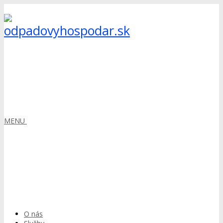
MENU
O nás