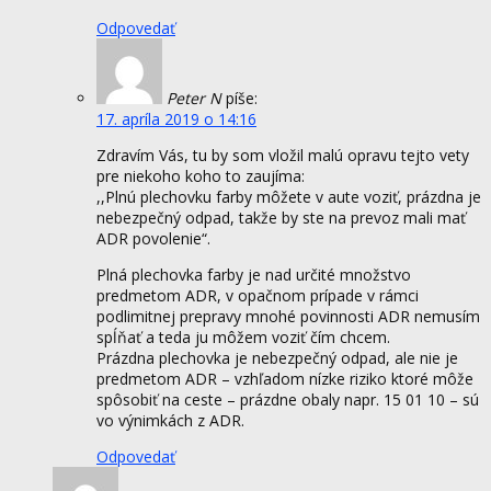
Odpovedať
Peter N
píše:
17. apríla 2019 o 14:16
Zdravím Vás, tu by som vložil malú opravu tejto vety
pre niekoho koho to zaujíma:
,,Plnú plechovku farby môžete v aute voziť, prázdna je
nebezpečný odpad, takže by ste na prevoz mali mať
ADR povolenie“.
Plná plechovka farby je nad určité množstvo
predmetom ADR, v opačnom prípade v rámci
podlimitnej prepravy mnohé povinnosti ADR nemusím
spĺňať a teda ju môžem voziť čím chcem.
Prázdna plechovka je nebezpečný odpad, ale nie je
predmetom ADR – vzhľadom nízke riziko ktoré môže
spôsobiť na ceste – prázdne obaly napr. 15 01 10 – sú
vo výnimkách z ADR.
Odpovedať