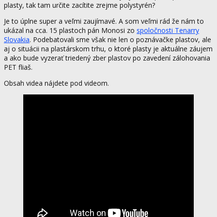
plasty, tak tam určite zacítite zrejme polystyrén?
Je to úplne super a veľmi zaujímavé. A som veľmi rád že nám to
ukázal na cca. 15 plastoch pán Monosi zo
spoločnosti Tenarry
Slovakia
. Podebatovali sme však nie len o poznávačke plastov, ale
aj o situácii na plastárskom trhu, o ktoré plasty je aktuálne záujem
a ako bude vyzerať triedený zber plastov po zavedení zálohovania
PET fliaš.
Obsah videa nájdete pod videom.