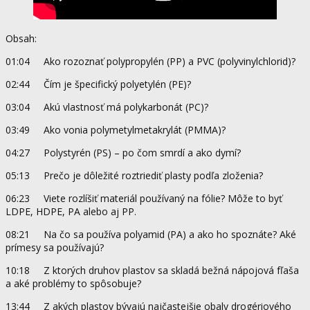
Obsah:
01:04 Ako rozoznať polypropylén (PP) a PVC (polyvinylchlorid)?
02:44 Čím je špecifický polyetylén (PE)?
03:04 Akú vlastnosť má polykarbonát (PC)?
03:49 Ako vonia polymetylmetakrylát (PMMA)?
04:27 Polystyrén (PS) – po čom smrdí a ako dymí?
05:13 Prečo je dôležité roztriediť plasty podľa zloženia?
06:23 Viete rozlíšiť materiál používaný na fólie? Môže to byť
LDPE, HDPE, PA alebo aj PP.
08:21 Na čo sa používa polyamid (PA) a ako ho spoznáte? Aké
prímesy sa používajú?
10:18 Z ktorých druhov plastov sa skladá bežná nápojová fľaša
a aké problémy to spôsobuje?
13:44 Z akých plastov bývajú najčastejšie obaly drogériového