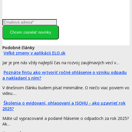
Chcem zasielať novinky
Podobné články
Veľké zmeny v aplikácii ELO.sk
Jar je pre nás vždy najlepší čas na rozvoj zaujímavých vecí v…
Poznáte fintu ako vytvoriť ročné ohlásenie o vzniku odpadu
a nakladaní s ním?
V dnešnom článku budem písať minimálne. O niečo viac poviem vo
videu.…
Školenia o evidovaní, ohlasovaní a ISOHU - ako uzavrieť rok
2025?
Máte už vypracované a podané hlásenie o odpadoch za rok 2025?
Ak…