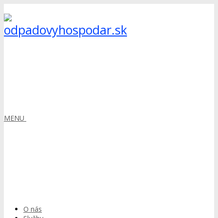
MENU
O nás