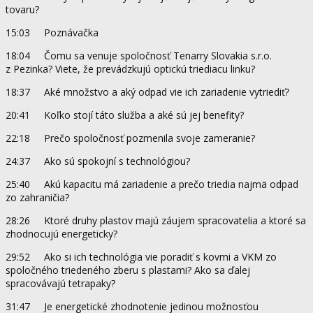
tovaru?
15:03 Poznávačka
18:04 Čomu sa venuje spoločnosť Tenarry Slovakia s.r.o.
z Pezinka? Viete, že prevádzkujú optickú triediacu linku?
18:37 Aké množstvo a aký odpad vie ich zariadenie vytriediť?
20:41 Koľko stojí táto služba a aké sú jej benefity?
22:18 Prečo spoločnosť pozmenila svoje zameranie?
24:37 Ako sú spokojní s technológiou?
25:40 Akú kapacitu má zariadenie a prečo triedia najmä odpad
zo zahraničia?
28:26 Ktoré druhy plastov majú záujem spracovatelia a ktoré sa
zhodnocujú energeticky?
29:52 Ako si ich technológia vie poradiť s kovmi a VKM zo
spoločného triedeného zberu s plastami? Ako sa ďalej
spracovávajú tetrapaky?
31:47 Je energetické zhodnotenie jedinou možnosťou