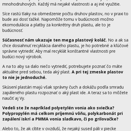
mnohodruhových. Každý má nejaké vlastnosti a aj iné využitie.
Síce rastú tlaky na obmedzenie počtu druhov plastov, no v praxi to
bude asi dosť ťažké. Napomôže tomu v budúcnosti možno
ekomodulácia a platby za konkrétny druh plastu, ale to je
budúcnosť.
Súčasnosť nám ukazuje ten mega plastový koláč.
No a ak sa
chce dosiahnuť recyklácia daného plastu, je ho potrebné a kľúčové
správne vytriediť. Aby mal recyklát konštantné vlastnosti pre
budúci nový výrobok.
A na to aby sa dalo niečo vytriediť, potrebujete poznať čo máte
aktuálne pred sebou, teda aký plast.
A pri tej zmeske plastov
to nie je jednoduché.
Skúsení plastári majú však správny čuch a dokážu podľa smradu
zapáleného plastu rozpoznať o aký plast ide. A teraz sa to môžete
naučiť aj Vy.
Vedeli ste že napríklad polyetylén vonia ako sviečka?
Polypropylén má celkom príjemnú vôňu, polykarbonát pri
zapálení iskrí a PMMA vonia sladkavo, či po grilovačke?
Alebo to, že ak cítite v ovzduší, že nejaký sused páli v piecke