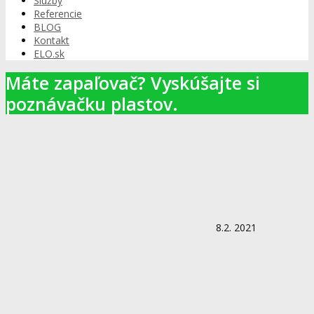
Služby
Referencie
BLOG
Kontakt
ELO.sk
Máte zapaľovač? Vyskúšajte si
poznávačku plastov.
8.2. 2021