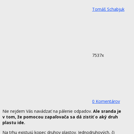
Tomáš Schabjuk
7537x
0 Komentárov
Nie nejdem Vás navádzať na pálenie odpadov.
Ale sranda je
v tom, že pomocou zapaľovača sa dá zistiť o aký druh
plastu ide.
Na trhu existujú kopec druhov plastov. Jednodruhových, či