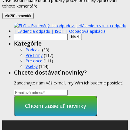
Vaše osobní údaje budou použity pouze pro účely zpracování
tohoto komentáře.
Hľadať:
Kategórie
Podcast
(33)
Pre firmy
(117)
Pre obce
(111)
Všetky
(144)
Chcete dostávať novinky?
Zanechajte nám Váš e-mail, my Vám ich budeme posielať.
Chcem zasielať novinky