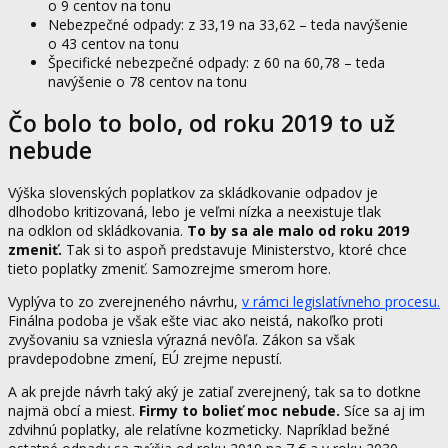
o 9 centov na tonu
Nebezpečné odpady: z 33,19 na 33,62 – teda navýšenie
o 43 centov na tonu
Špecifické nebezpečné odpady: z 60 na 60,78 – teda
navýšenie o 78 centov na tonu
Čo bolo to bolo, od roku 2019 to už
nebude
Výška slovenských poplatkov za skládkovanie odpadov je
dlhodobo kritizovaná, lebo je veľmi nízka a neexistuje tlak
na odklon od skládkovania.
To by sa ale malo od roku 2019
zmeniť.
Tak si to aspoň predstavuje Ministerstvo, ktoré chce
tieto poplatky zmeniť. Samozrejme smerom hore.
Vyplýva to zo zverejneného návrhu,
v rámci legislatívneho procesu.
Finálna podoba je však ešte viac ako neistá, nakoľko proti
zvyšovaniu sa vzniesla výrazná nevôľa. Zákon sa však
pravdepodobne zmení, EÚ zrejme nepustí.
A ak prejde návrh taký aký je zatiaľ zverejnený, tak sa to dotkne
najmä obcí a miest.
Firmy to bolieť moc nebude.
Síce sa aj im
zdvihnú poplatky, ale relatívne kozmeticky. Napríklad bežné