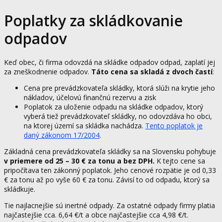
Poplatky za skládkovanie
odpadov
Keď obec, či firma odovzdá na skládke odpadov odpad, zaplatí jej
za zneškodnenie odpadov.
Táto cena sa skladá z dvoch častí
:
Cena pre prevádzkovateľa skládky, ktorá slúži na krytie jeho
nákladov, účelovú finančnú rezervu a zisk
Poplatok za uloženie odpadu na skládke odpadov, ktorý
vyberá tiež prevádzkovateľ skládky, no odovzdáva ho obci,
na ktorej území sa skládka nachádza.
Tento poplatok je
daný zákonom 17/2004
.
Základná cena prevádzkovateľa skládky sa na Slovensku pohybuje
v priemere od 25 – 30 € za tonu a bez DPH.
K tejto cene sa
pripočítava ten zákonný poplatok. Jeho cenové rozpätie je od 0,33
€ za tonu až po vyše 60 € za tonu. Závisí to od odpadu, ktorý sa
skládkuje.
Tie najlacnejšie sú inertné odpady. Za ostatné odpady firmy platia
najčastejšie cca. 6,64 €/t a obce najčastejšie cca 4,98 €/t.