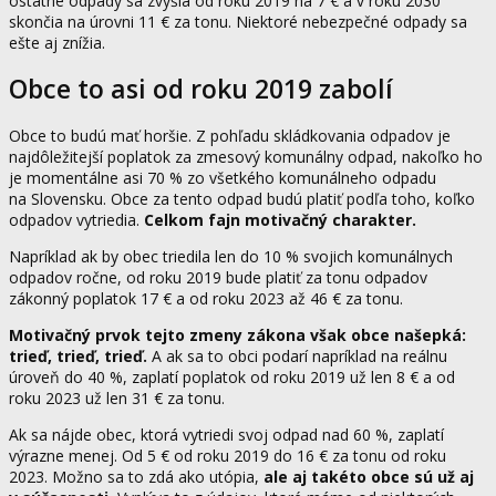
ostatné odpady sa zvýšia od roku 2019 na 7 € a v roku 2030
skončia na úrovni 11 € za tonu. Niektoré nebezpečné odpady sa
ešte aj znížia.
Obce to asi od roku 2019 zabolí
Obce to budú mať horšie. Z pohľadu skládkovania odpadov je
najdôležitejší poplatok za zmesový komunálny odpad, nakoľko ho
je momentálne asi 70 % zo všetkého komunálneho odpadu
na Slovensku. Obce za tento odpad budú platiť podľa toho, koľko
odpadov vytriedia.
Celkom fajn motivačný charakter.
Napríklad ak by obec triedila len do 10 % svojich komunálnych
odpadov ročne, od roku 2019 bude platiť za tonu odpadov
zákonný poplatok 17 € a od roku 2023 až 46 € za tonu.
Motivačný prvok tejto zmeny zákona však obce našepká:
trieď, trieď, trieď.
A ak sa to obci podarí napríklad na reálnu
úroveň do 40 %, zaplatí poplatok od roku 2019 už len 8 € a od
roku 2023 už len 31 € za tonu.
Ak sa nájde obec, ktorá vytriedi svoj odpad nad 60 %, zaplatí
výrazne menej. Od 5 € od roku 2019 do 16 € za tonu od roku
2023. Možno sa to zdá ako utópia,
ale aj takéto obce sú už aj