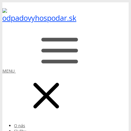
MENU
O nás