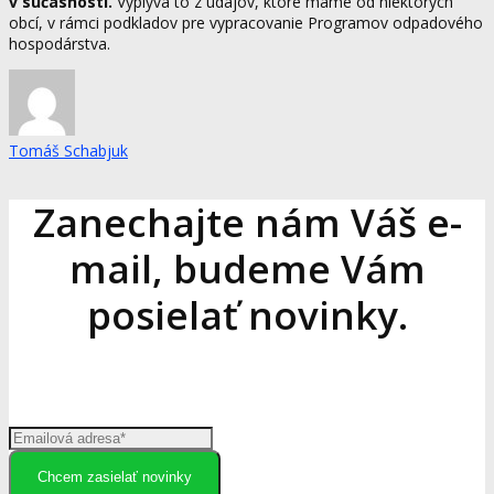
v súčasnosti.
Vyplýva to z údajov, ktoré máme od niektorých
obcí, v rámci podkladov pre vypracovanie Programov odpadového
hospodárstva.
Tomáš Schabjuk
Zanechajte nám Váš e-
mail, budeme Vám
posielať novinky.
Chcem zasielať novinky