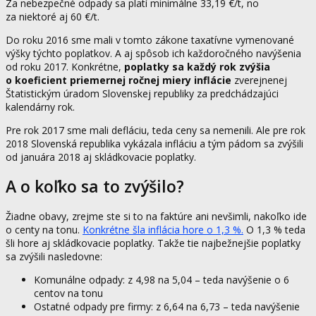
Za nebezpečné odpady sa platí minimálne 33,19 €/t, no
za niektoré aj 60 €/t.
Do roku 2016 sme mali v tomto zákone taxatívne vymenované
výšky týchto poplatkov. A aj spôsob ich každoročného navýšenia
od roku 2017. Konkrétne,
poplatky sa každý rok zvýšia
o koeficient priemernej ročnej miery inflácie
zverejnenej
Štatistickým úradom Slovenskej republiky za predchádzajúci
kalendárny rok.
Pre rok 2017 sme mali defláciu, teda ceny sa nemenili. Ale pre rok
2018 Slovenská republika vykázala infláciu a tým pádom sa zvýšili
od januára 2018 aj skládkovacie poplatky.
A o koľko sa to zvýšilo?
Žiadne obavy, zrejme ste si to na faktúre ani nevšimli, nakoľko ide
o centy na tonu.
Konkrétne šla inflácia hore o 1,3 %.
O 1,3 % teda
šli hore aj skládkovacie poplatky. Takže tie najbežnejšie poplatky
sa zvýšili nasledovne:
Komunálne odpady: z 4,98 na 5,04 – teda navýšenie o 6
centov na tonu
Ostatné odpady pre firmy: z 6,64 na 6,73 – teda navýšenie