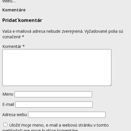
videu.…
Komentáre
Pridať komentár
Vaša e-mailová adresa nebude zverejnená.
Vyžadované polia sú
označené
*
Komentár
*
Meno
E-mail
Adresa webu
Uložiť moje meno, e-mail a webovú stránku v tomto
prehliadači pre moje budúce komentáre.