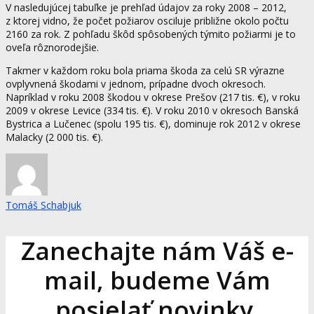
V nasledujúcej tabuľke je prehľad údajov za roky 2008 – 2012,
z ktorej vidno, že počet požiarov osciluje približne okolo počtu
2160 za rok. Z pohľadu škôd spôsobených týmito požiarmi je to
oveľa rôznorodejšie.
Takmer v každom roku bola priama škoda za celú SR výrazne
ovplyvnená škodami v jednom, prípadne dvoch okresoch.
Napríklad v roku 2008 škodou v okrese Prešov (217 tis. €), v roku
2009 v okrese Levice (334 tis. €). V roku 2010 v okresoch Banská
Bystrica a Lučenec (spolu 195 tis. €), dominuje rok 2012 v okrese
Malacky (2 000 tis. €).
Tomáš Schabjuk
Zanechajte nám Váš e-
mail, budeme Vám
posielať novinky.