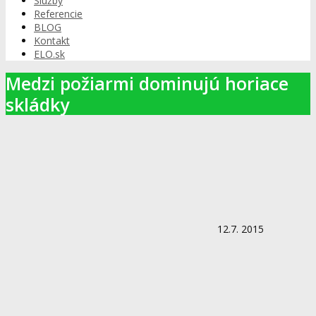
Služby
Referencie
BLOG
Kontakt
ELO.sk
Medzi požiarmi dominujú horiace
skládky
12.7. 2015