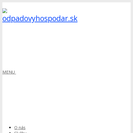
MENU
O nás