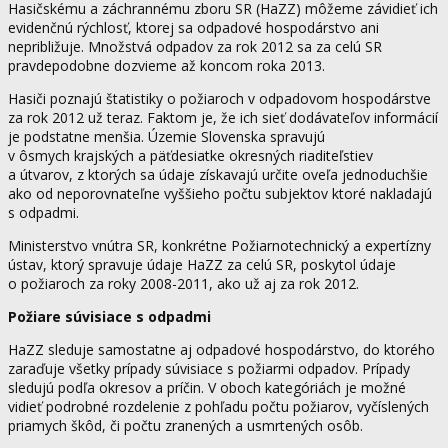
Hasičskému a záchrannému zboru SR (HaZZ) môžeme závidieť ich
evidenčnú rýchlosť, ktorej sa odpadové hospodárstvo ani
nepribližuje. Množstvá odpadov za rok 2012 sa za celú SR
pravdepodobne dozvieme až koncom roka 2013.
Hasiči poznajú štatistiky o požiaroch v odpadovom hospodárstve
za rok 2012 už teraz. Faktom je, že ich sieť dodávateľov informácií
je podstatne menšia. Územie Slovenska spravujú
v ôsmych krajských a päťdesiatke okresných riaditeľstiev
a útvarov, z ktorých sa údaje získavajú určite oveľa jednoduchšie
ako od neporovnateľne vyššieho počtu subjektov ktoré nakladajú
s odpadmi.
Ministerstvo vnútra SR, konkrétne Požiarnotechnický a expertízny
ústav, ktorý spravuje údaje HaZZ za celú SR, poskytol údaje
o požiaroch za roky 2008-2011, ako už aj za rok 2012.
Požiare súvisiace s odpadmi
HaZZ sleduje samostatne aj odpadové hospodárstvo, do ktorého
zaraďuje všetky prípady súvisiace s požiarmi odpadov. Prípady
sledujú podľa okresov a príčin. V oboch kategóriách je možné
vidieť podrobné rozdelenie z pohľadu počtu požiarov, vyčíslených
priamych škôd, či počtu zranených a usmrtených osôb.