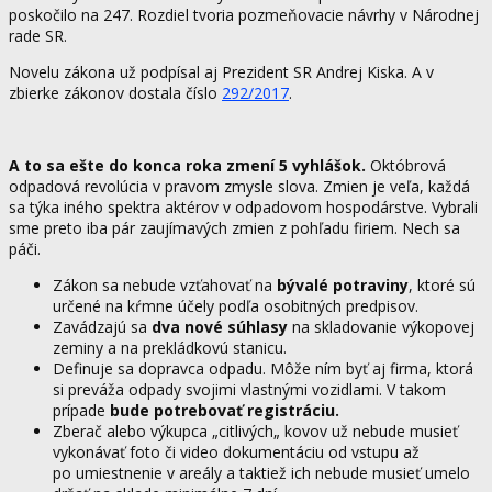
poskočilo na 247. Rozdiel tvoria pozmeňovacie návrhy v Národnej
rade SR.
Novelu zákona už podpísal aj Prezident SR Andrej Kiska. A v
zbierke zákonov dostala číslo
292/2017
.
A to sa ešte do konca roka zmení 5 vyhlášok.
Októbrová
odpadová revolúcia v pravom zmysle slova. Zmien je veľa, každá
sa týka iného spektra aktérov v odpadovom hospodárstve. Vybrali
sme preto iba pár zaujímavých zmien z pohľadu firiem. Nech sa
páči.
Zákon sa nebude vzťahovať na
bývalé potraviny
, ktoré sú
určené na kŕmne účely podľa osobitných predpisov.
Zavádzajú sa
dva nové súhlasy
na skladovanie výkopovej
zeminy a na prekládkovú stanicu.
Definuje sa dopravca odpadu. Môže ním byť aj firma, ktorá
si preváža odpady svojimi vlastnými vozidlami. V takom
prípade
bude potrebovať registráciu.
Zberač alebo výkupca „citlivých„ kovov už nebude musieť
vykonávať foto či video dokumentáciu od vstupu až
po umiestnenie v areály a taktiež ich nebude musieť umelo