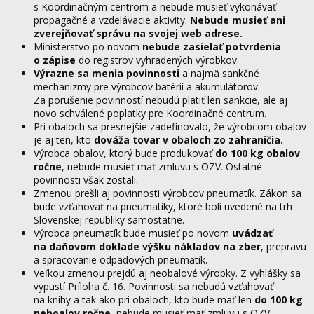
s Koordinačným centrom a nebude musieť vykonávať
propagačné a vzdelávacie aktivity.
Nebude musieť ani
zverejňovať správu na svojej web adrese.
Ministerstvo po novom
nebude zasielať potvrdenia
o zápise
do registrov vyhradených výrobkov.
Výrazne sa menia povinnosti
a najmä sankčné
mechanizmy pre výrobcov batérií a akumulátorov.
Za porušenie povinností nebudú platiť len sankcie, ale aj
novo schválené poplatky pre Koordinačné centrum.
Pri obaloch sa presnejšie zadefinovalo, že výrobcom obalov
je aj ten, kto
dováža tovar v obaloch zo zahraničia.
Výrobca obalov, ktorý bude produkovať
do 100 kg obalov
ročne
, nebude musieť mať zmluvu s OZV. Ostatné
povinnosti však zostali.
Zmenou prešli aj povinnosti výrobcov pneumatík. Zákon sa
bude vzťahovať na pneumatiky, ktoré boli uvedené na trh
Slovenskej republiky samostatne.
Výrobca pneumatík bude musieť po novom
uvádzať
na daňovom doklade výšku nákladov na zber
, prepravu
a spracovanie odpadových pneumatík.
Veľkou zmenou prejdú aj neobalové výrobky. Z vyhlášky sa
vypustí Príloha č. 16. Povinnosti sa nebudú vzťahovať
na knihy a tak ako pri obaloch, kto bude mať len
do 100 kg
neboalov ročne
, nebude musieť mať zmluvu s OZV.