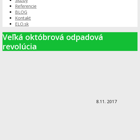
Služby
Referencie
BLOG
Kontakt
ELO.sk
Veľká októbrová odpadová
revolúcia
8.11. 2017