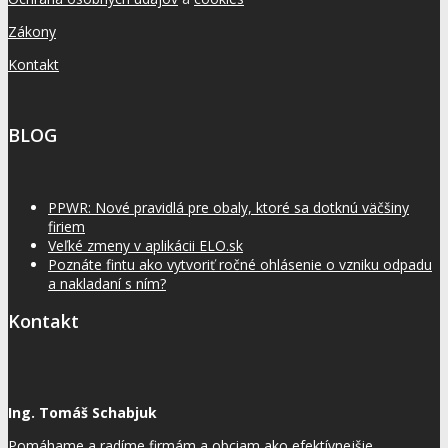
Zákony
Kontakt
BLOG
PPWR: Nové pravidlá pre obaly, ktoré sa dotknú väčšiny
firiem
Veľké zmeny v aplikácii ELO.sk
Poznáte fintu ako vytvoriť ročné ohlásenie o vzniku odpadu
a nakladaní s ním?
Kontakt
Ing. Tomáš Schabjuk
Pomáhame a radíme firmám a obciam ako efektívnejšie