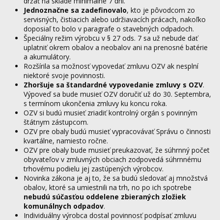
držať na sklade minimálne 7 dní.
Jednoznačne sa zadefinovalo
, kto je pôvodcom zo
servisných, čistiacich alebo udržiavacích prácach, nakoľko
doposiaľ to bolo v paragrafe o stavebných odpadoch.
Špeciálny režim výrobcu v § 27 ods. 7 sa už nebude dať
uplatniť okrem obalov a neobalov ani na prenosné batérie
a akumulátory.
Rozšírila sa možnosť vypovedať zmluvu OZV ak nesplní
niektoré svoje povinnosti.
Zhoršuje sa štandardné vypovedanie zmluvy s OZV
.
Výpoveď sa bude musieť OZV doručiť už do 30. Septembra,
s termínom ukončenia zmluvy ku koncu roka.
OZV si budú musieť zriadiť kontrolný orgán s povinným
štátnym zástupcom.
OZV pre obaly budú musieť vypracovávať Správu o činnosti
kvartálne, namiesto ročne.
OZV pre obaly bude musieť preukazovať, že súhrnný počet
obyvateľov v zmluvných obciach zodpovedá súhrnnému
trhovému podielu jej zastúpených výrobcov.
Novinka zákona je aj to, že sa budú sledovať aj množstvá
obalov, ktoré sa umiestnili na trh, no po ich spotrebe
nebudú súčasťou oddelene zbieraných zložiek
komunálnych odpadov
.
Individuálny výrobca dostal povinnosť podpísať zmluvu