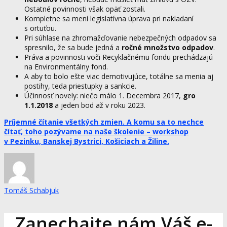
Ostatné povinnosti však opäť zostali.
Kompletne sa mení legislatívna úprava pri nakladaní
s ortuťou.
Pri súhlase na zhromažďovanie nebezpečných odpadov sa
spresnilo, že sa bude jedná a
ročné množstvo odpadov
.
Práva a povinnosti voči Recyklačnému fondu prechádzajú
na Environmentálny fond.
A aby to bolo ešte viac demotivujúce, totálne sa menia aj
postihy, teda priestupky a sankcie.
Účinnosť novely: niečo málo 1. Decembra 2017,
gro
1.1.2018
a jeden bod až v roku 2023.
Príjemné čítanie všetkých zmien. A komu sa to nechce
čítať, toho pozývame na naše školenie – workshop
v Pezinku, Banskej Bystrici, Košiciach a Žiline.
Tomáš Schabjuk
Zanechajte nám Váš e-