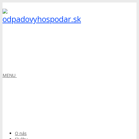
MENU
O nás