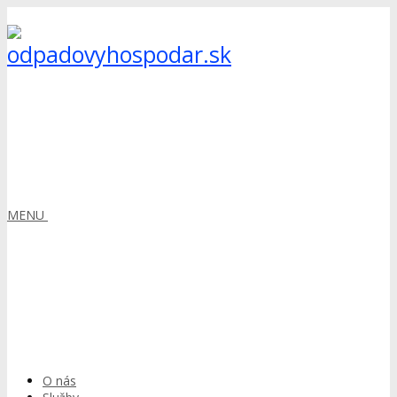
MENU
O nás