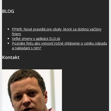
BLOG
PPWR: Nové pravidlá pre obaly, ktoré sa dotknú väčšiny
firiem
Veľké zmeny v aplikácii ELO.sk
Poznáte fintu ako vytvoriť ročné ohlásenie o vzniku odpadu
a nakladaní s ním?
Kontakt