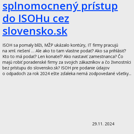
splnomocnený prístup
do ISOHu cez
slovensko.sk
ISOH sa pomaly blíži, MŽP ukázalo kontúry, IT firmy pracujú
na xml. riešení … Ale ako to tam vlastne podať? Ako sa prihlásiť?
Kto to má podať? Len konateľ? Ako nastaviť zamestnanca? Čo
majú robiť poradenské firmy za svojich zákazníkov a čo živnostníci
bez prístupu do slovensko.sk? ISOH pre podanie údajov
o odpadoch za rok 2024 ešte zďaleka nemá zodpovedané všetky...
29.11. 2024