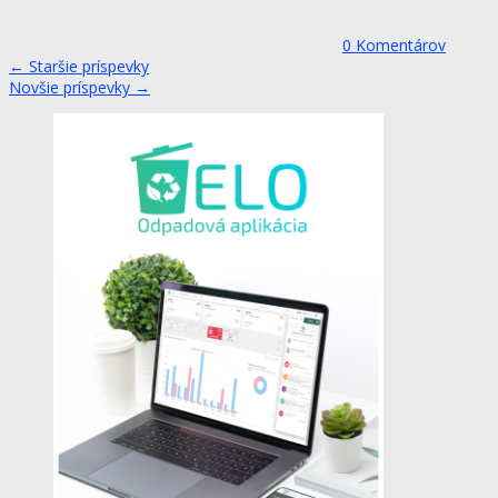
0
Komentárov
←
Staršie príspevky
Novšie príspevky
→